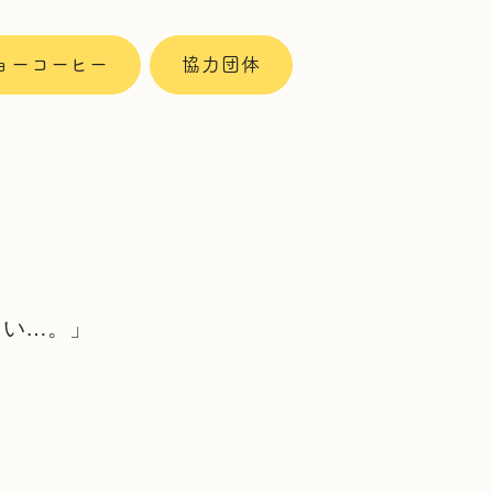
ョーコーヒー
協力団体
しい…。」