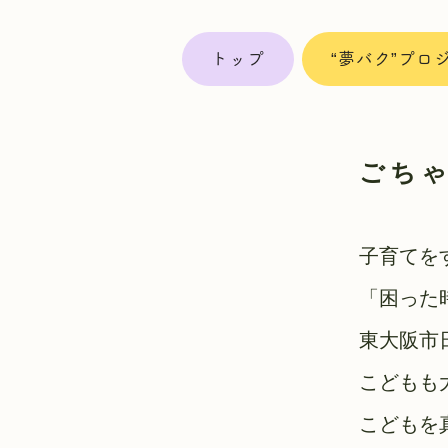
トップ
“夢バク”プロ
ごち
子育てを
「困った
東大阪市
こどもも
こどもを